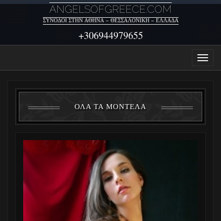
ANGELSOFGREECE.COM
ΣΥΝΟΔΟΊ ΣΤΗΝ ΑΘΉΝΑ – ΘΕΣΣΑΛΟΝΊΚΗ – ΕΛΛΆΔΑ
+306944979655
ΌΛΑ ΤΑ ΜΟΝΤΈΛΑ